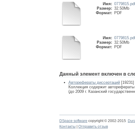
Имя:
0779815.pd
Размер:
32.50Mb
Формат:
PDF
Имя:
0779815.pd
Размер:
32.50Mb
Формат:
PDF
Данный элемент включен в сл
Авторефераты диссертаций
[19231]
Коллекция содержит авторефераты
(до 2009 г. Казанский государствен
DSpace software
copyright © 2002-2015
Dur
Контакты
|
Отправить отзыв