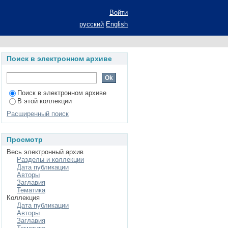
в высшей школе США
Войти
на соискание ученой
русский
English
ь 13.00.01 - общая
Поиск в электронном архиве
Поиск в электронном архиве
В этой коллекции
Расширенный поиск
Просмотр
Весь электронный архив
Разделы и коллекции
Дата публикации
Авторы
Заглавия
Тематика
Коллекция
Дата публикации
Авторы
Заглавия