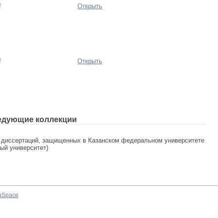
f
Открыть
f
Открыть
едующие коллекции
 диссертаций, защищенных в Казанском федеральном университете
ный университет)
aSpace