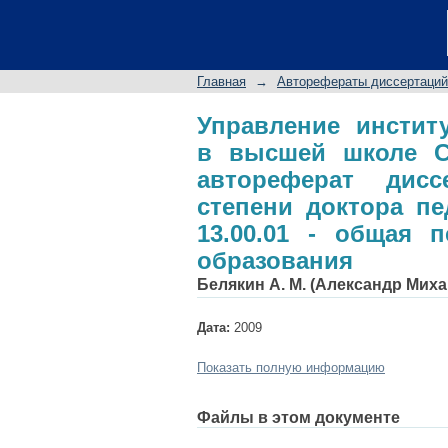
Управление инстит
на рубеже XX и XXI
степени доктора п
Главная
→
Авторефераты диссертаций
педагогика, история
Управление инстит
в высшей школе С
автореферат дис
степени доктора пе
13.00.01 - общая п
образования
Белякин А. М. (Александр Мих
Дата:
2009
Показать полную информацию
Файлы в этом документе