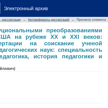
уциональными преобразованиями 
Электронный архив
 веков: автореферат диссертации 
едагогических наук: специальност
, диссертации
→
Авторефераты диссертаций
→
Просмотр элемента
 педагогики и образования
уциональными преобразованиями
ША на рубеже XX и XXI веков:
сертации на соискание ученой
дагогических наук: специальность
едагогика, история педагогики и
айлович)