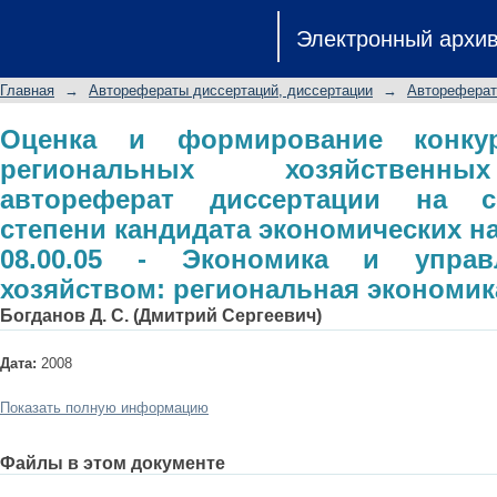
Оценка и формирование кон
Электронный архи
хозяйственных комплексов: авторе
степени кандидата экономических на
Главная
→
Авторефераты диссертаций, диссертации
→
Автореферат
управление народным хозяйством: 
Оценка и формирование конку
региональных хозяйственны
автореферат диссертации на с
степени кандидата экономических н
08.00.05 - Экономика и упра
хозяйством: региональная экономик
Богданов Д. С. (Дмитрий Сергеевич)
Дата:
2008
Показать полную информацию
Файлы в этом документе