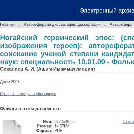
Ногайский героический эпос: (спо
Электронный архи
автореферат диссертации на с
филологических наук: специальность
Главная
→
Авторефераты диссертаций, диссертации
→
Автореферат
Ногайский героический эпос: (сп
изображения героев): авторефера
соискание ученой степени кандида
наук: специальность 10.01.09 - Фоль
Сикалиев А. И. (Ашим Имаммаземович)
Дата:
2008
Показать полную информацию
Файлы в этом документе
Имя:
0770546.pdf
Откры
Размер:
14.57Mb
Формат:
PDF