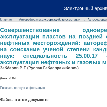
Совершенствование одновременно
Электронный архи
поздней стадии разработки не
диссертации на соискание ученой
Главная
→
Авторефераты диссертаций, диссертации
→
Автореферат
специальность 25.00.17 - Разрабо
месторождений
Совершенствование одновреме
эксплуатации пластов на поздней 
нефтяных месторождений: автореф
на соискание ученой степени канд
наук: специальность 25.00.17
эксплуатация нефтяных и газовых 
Заббаров Р. Г. (Руслан Габделракибович)
Дата:
2009
Показать полную информацию
Файлы в этом документе