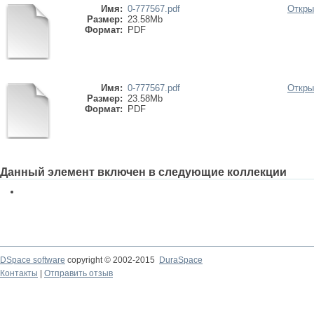
Имя:
0-777567.pdf
Откры
Размер:
23.58Mb
Формат:
PDF
Имя:
0-777567.pdf
Откры
Размер:
23.58Mb
Формат:
PDF
Данный элемент включен в следующие коллекции
DSpace software
copyright © 2002-2015
DuraSpace
Контакты
|
Отправить отзыв