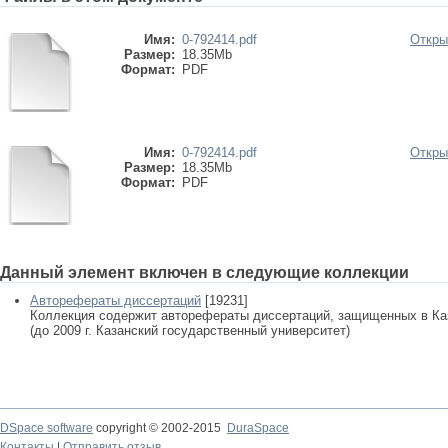
Имя:
0-792414.pdf
Откры
Размер:
18.35Mb
Формат:
PDF
Имя:
0-792414.pdf
Откры
Размер:
18.35Mb
Формат:
PDF
Данный элемент включен в следующие коллекции
Авторефераты диссертаций
[19231]
Коллекция содержит авторефераты диссертаций, защищенных в К
(до 2009 г. Казанский государственный университет)
DSpace software
copyright © 2002-2015
DuraSpace
Контакты
|
Отправить отзыв