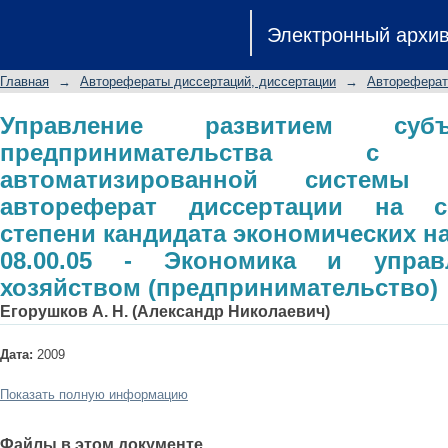
Управление развитием субъект
Электронный архи
использованием автоматизир
автореферат диссертации на с
Главная
→
Авторефераты диссертаций, диссертации
→
Автореферат
экономических наук: специальнос
народным хозяйством (предпринима
Управление развитием субъ
предпринимательства с и
автоматизированной системы 
автореферат диссертации на с
степени кандидата экономических н
08.00.05 - Экономика и упра
хозяйством (предпринимательство)
Егорушков А. Н. (Александр Николаевич)
Дата:
2009
Показать полную информацию
Файлы в этом документе