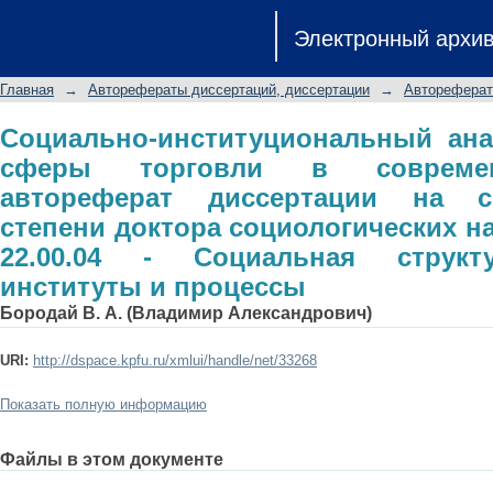
Социально-институциональный ан
Электронный архи
современном обществе: авторефе
степени доктора социологических на
Главная
→
Авторефераты диссертаций, диссертации
→
Автореферат
структура, социальные институты и
Социально-институциональный ана
сферы торговли в современ
автореферат диссертации на с
степени доктора социологических н
22.00.04 - Социальная структ
институты и процессы
Бородай В. А. (Владимир Александрович)
URI:
http://dspace.kpfu.ru/xmlui/handle/net/33268
Показать полную информацию
Файлы в этом документе