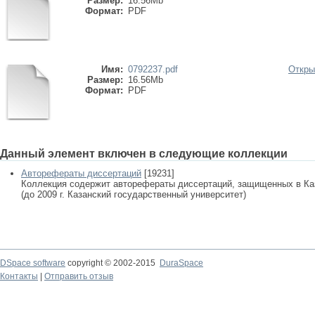
Размер:
16.56Mb
Формат:
PDF
Имя:
0792237.pdf
Откры
Размер:
16.56Mb
Формат:
PDF
Данный элемент включен в следующие коллекции
Авторефераты диссертаций
[19231]
Коллекция содержит авторефераты диссертаций, защищенных в К
(до 2009 г. Казанский государственный университет)
DSpace software
copyright © 2002-2015
DuraSpace
Контакты
|
Отправить отзыв