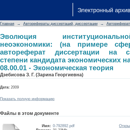
Эволюция институциональной струк
Электронный архи
образования): автореферат дисс
кандидата экономических наук: сп
Главная
→
Авторефераты диссертаций, диссертации
→
Автореферат
теория
Эволюция институциональ
неоэкономики: (на примере сфе
автореферат диссертации на с
степени кандидата экономических н
08.00.01 - Экономическая теория
Дзебисова З. Г. (Зарина Георгиевна)
Дата:
2009
Показать полную информацию
Файлы в этом документе
Имя:
0-792892.pdf
Откры