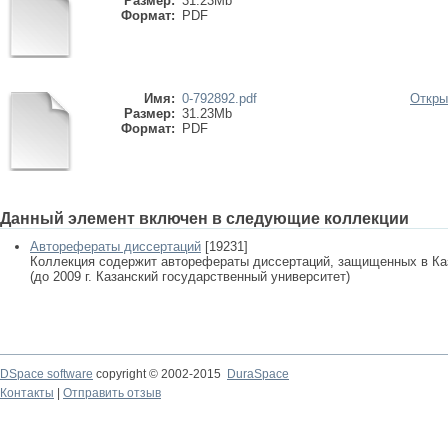
Размер:
31.23Mb
Формат:
PDF
Имя:
0-792892.pdf
Откры
Размер:
31.23Mb
Формат:
PDF
Данный элемент включен в следующие коллекции
Авторефераты диссертаций
[19231]
Коллекция содержит авторефераты диссертаций, защищенных в К
(до 2009 г. Казанский государственный университет)
DSpace software
copyright © 2002-2015
DuraSpace
Контакты
|
Отправить отзыв