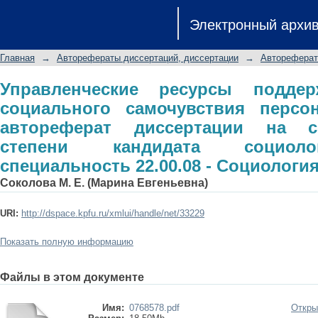
Управленческие ресурсы поддержан
Электронный архи
персонала организации: авторефе
степени кандидата социологичес
Главная
→
Авторефераты диссертаций, диссертации
→
Автореферат
Социология управления
Управленческие ресурсы поддер
социального самочувствия персон
автореферат диссертации на с
степени кандидата социоло
специальность 22.00.08 - Социологи
Соколова М. Е. (Марина Евгеньевна)
URI:
http://dspace.kpfu.ru/xmlui/handle/net/33229
Показать полную информацию
Файлы в этом документе
Имя:
0768578.pdf
Откры