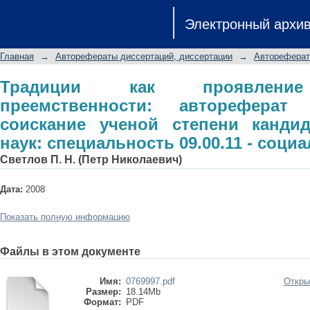
Традиции как проявление истори
Электронный архи
диссертации на соискание ученой
специальность 09.00.11 - социальн
Главная
→
Авторефераты диссертаций, диссертации
→
Автореферат
Традиции как проявление
преемственности: автореферат
соискание ученой степени канди
наук: специальность 09.00.11 - соц
Светлов П. Н. (Петр Николаевич)
Дата:
2008
Показать полную информацию
Файлы в этом документе
Имя:
0769997.pdf
Откры
Размер:
18.14Mb
Формат:
PDF