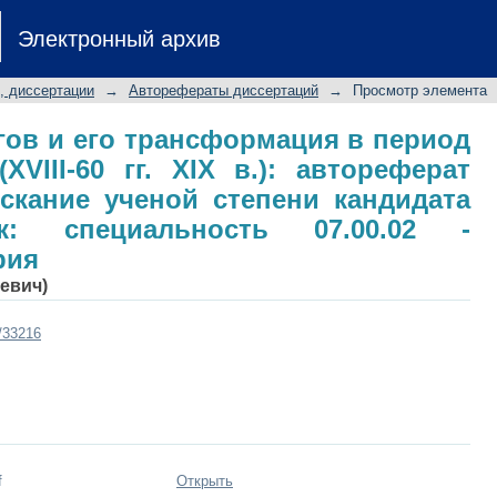
ыгов и его трансформация в перио
Электронный архив
.): автореферат диссертации на соис
еских наук: специальность 07.00.
, диссертации
→
Авторефераты диссертаций
→
Просмотр элемента
гов и его трансформация в период
XVIII-60 гг. XIX в.): автореферат
скание ученой степени кандидата
ук: специальность 07.00.02 -
рия
евич)
t/33216
f
Открыть