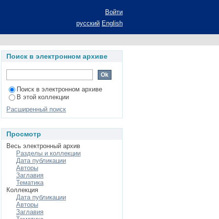
д Кавказской войны
Войти
кание ученой степени
русский
English
02 - Отечественная
Поиск в электронном архиве
Поиск в электронном архиве
В этой коллекции
Расширенный поиск
Просмотр
Весь электронный архив
Разделы и коллекции
Дата публикации
Авторы
Заглавия
Тематика
Коллекция
Дата публикации
Авторы
Заглавия