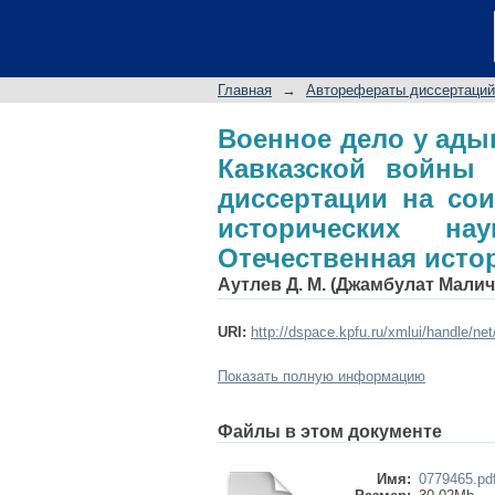
Военное дело у ад
(XVIII-60 гг. XIX в
кандидата историч
Главная
→
Авторефераты диссертаций
история
Военное дело у ады
Кавказской войны (
диссертации на сои
исторических на
Отечественная исто
Аутлев Д. М. (Джамбулат Малич
URI:
http://dspace.kpfu.ru/xmlui/handle/ne
Показать полную информацию
Файлы в этом документе
Имя:
0779465.pd