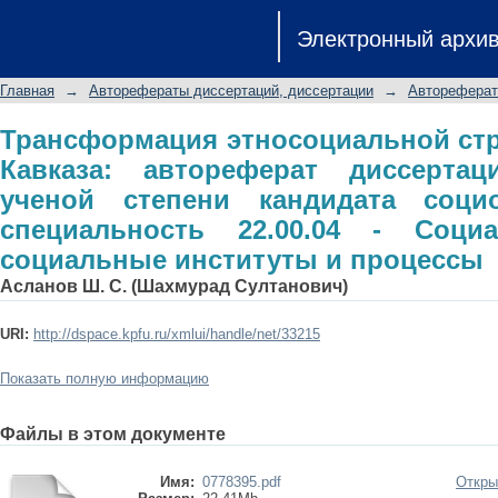
Трансформация этносоциальной стр
Электронный архи
диссертации на соискание ученой с
специальность 22.00.04 - Социаль
Главная
→
Авторефераты диссертаций, диссертации
→
Автореферат
процессы
Трансформация этносоциальной ст
Кавказа: автореферат диссерта
ученой степени кандидата социо
специальность 22.00.04 - Социа
социальные институты и процессы
Асланов Ш. С. (Шахмурад Султанович)
URI:
http://dspace.kpfu.ru/xmlui/handle/net/33215
Показать полную информацию
Файлы в этом документе
Имя:
0778395.pdf
Откры