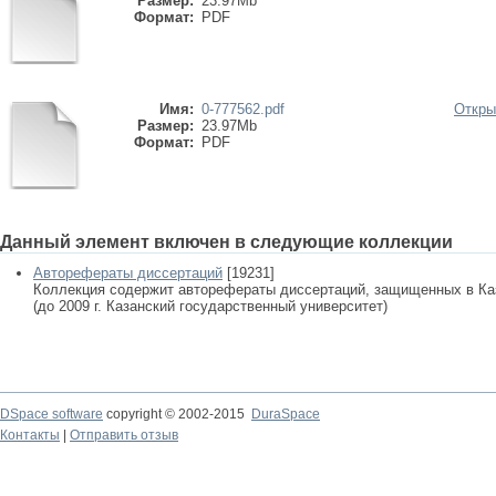
Размер:
23.97Mb
Формат:
PDF
Имя:
0-777562.pdf
Откры
Размер:
23.97Mb
Формат:
PDF
Данный элемент включен в следующие коллекции
Авторефераты диссертаций
[19231]
Коллекция содержит авторефераты диссертаций, защищенных в К
(до 2009 г. Казанский государственный университет)
DSpace software
copyright © 2002-2015
DuraSpace
Контакты
|
Отправить отзыв