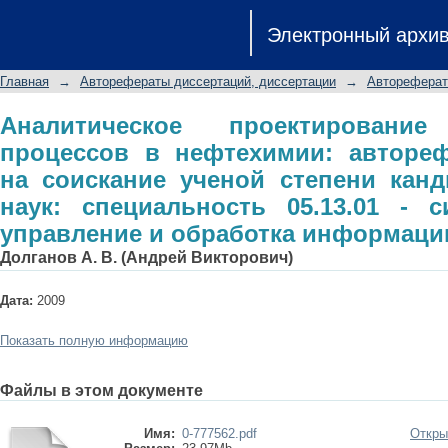
Аналитическое проектирование тех
Электронный архи
автореферат диссертации на с
технических наук: специальность 05
Главная
→
Авторефераты диссертаций, диссертации
→
Автореферат
обработка информации
Аналитическое проектирование 
процессов в нефтехимии: автореф
на соискание ученой степени канд
наук: специальность 05.13.01 - 
управление и обработка информаци
Долганов А. В. (Андрей Викторович)
Дата:
2009
Показать полную информацию
Файлы в этом документе
Имя:
0-777562.pdf
Откры