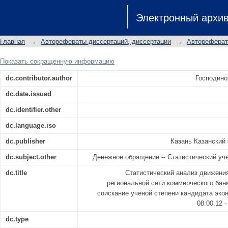
Статистический анализ движе
Электронный архи
региональной сети коммерческог
соискание ученой степени кандида
Главная
→
Авторефераты диссертаций, диссертации
→
Автореферат
08.00.12 - Бухгалтерский учет, статис
Показать сокращенную информацию
dc.contributor.author
Господино
dc.date.issued
dc.identifier.other
dc.language.iso
dc.publisher
Казань Казанский
dc.subject.other
Денежное обращение -- Статистический уч
dc.title
Статистический анализ движени
региональной сети коммерческого бан
соискание ученой степени кандидата эко
08.00.12 
dc.type