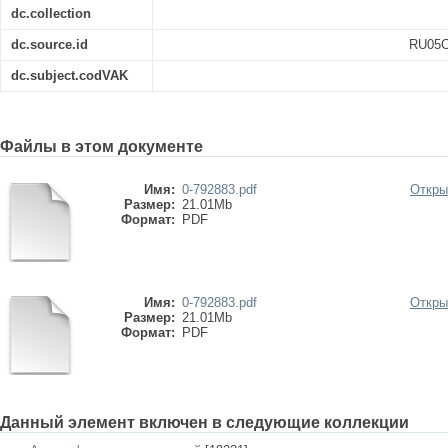
dc.collection
dc.source.id
RU05C
dc.subject.codVAK
Файлы в этом документе
Имя:
0-792883.pdf
Откры
Размер:
21.01Mb
Формат:
PDF
Имя:
0-792883.pdf
Откры
Размер:
21.01Mb
Формат:
PDF
Данный элемент включен в следующие коллекции