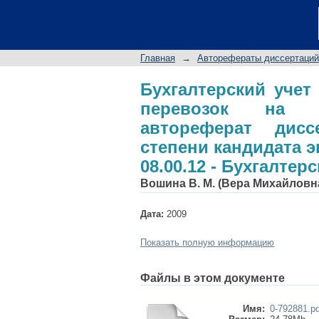
Бухгалтерский уч
железнодорожном 
ученой степени кан
Главная
→
Авторефераты диссертаций
Бухгалтерский учет,
Бухгалтерский учет
перевозок на ж
автореферат дис
степени кандидата 
08.00.12 - Бухгалтер
Вошина В. М. (Вера Михайловн
Дата:
2009
Показать полную информацию
Файлы в этом документе
Имя:
0-792881.pd