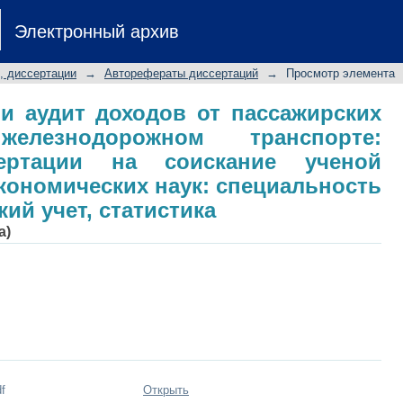
ет и аудит доходов от пассажир
Электронный архив
транспорте: автореферат диссерт
дидата экономических наук: специ
, диссертации
→
Авторефераты диссертаций
→
Просмотр элемента
 статистика
 и аудит доходов от пассажирских
елезнодорожном транспорте:
сертации на соискание ученой
экономических наук: специальность
ский учет, статистика
а)
f
Открыть