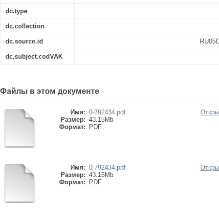
dc.type
dc.collection
dc.source.id
RU05C
dc.subject.codVAK
Файлы в этом документе
Имя:
0-792434.pdf
Откры
Размер:
43.15Mb
Формат:
PDF
Имя:
0-792434.pdf
Откры
Размер:
43.15Mb
Формат:
PDF