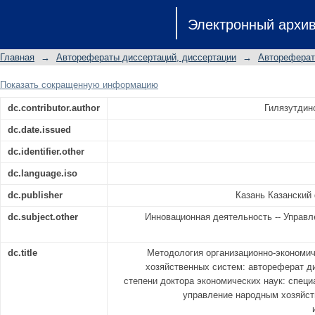
Методология организационно-эко
Электронный архи
хозяйственных систем: авторефе
степени доктора экономических нау
Главная
→
Авторефераты диссертаций, диссертации
→
Автореферат
управление народным хозяйс
инвестиционной деятельностью)
Показать сокращенную информацию
dc.contributor.author
Гилязутдин
dc.date.issued
dc.identifier.other
dc.language.iso
dc.publisher
Казань Казанский
dc.subject.other
Инновационная деятельность -- Управле
dc.title
Методология организационно-экономич
хозяйственных систем: автореферат д
степени доктора экономических наук: специ
управление народным хозяйст