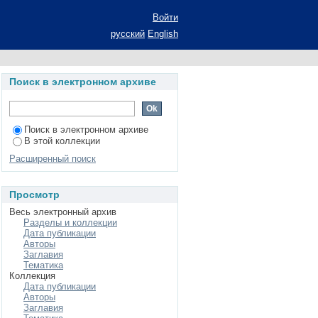
данс неоднородных
Войти
рат диссертации на
русский
English
ематических наук:
Поиск в электронном архиве
Поиск в электронном архиве
В этой коллекции
Расширенный поиск
Просмотр
Весь электронный архив
Разделы и коллекции
Дата публикации
Авторы
Заглавия
Тематика
Коллекция
Дата публикации
Авторы
Заглавия