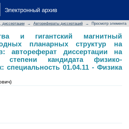
ва и гигантский магнитный импе
Электронный архив
р на основе 3d-металлов: авторефе
 степени кандидата физико-мат
, диссертации
→
Авторефераты диссертаций
→
Просмотр элемента
.11 - Физика магнитных явлений
тва и гигантский магнитный
родных планарных структур на
в: автореферат диссертации на
й степени кандидата физико-
: специальность 01.04.11 - Физика
ович)