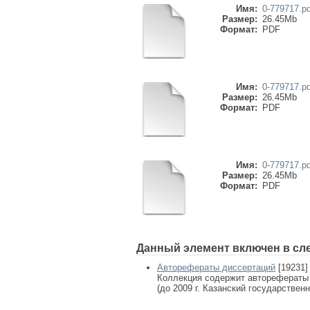
Имя:
0-779717.pd
Размер:
26.45Mb
Формат:
PDF
Имя:
0-779717.pd
Размер:
26.45Mb
Формат:
PDF
Имя:
0-779717.pd
Размер:
26.45Mb
Формат:
PDF
Данный элемент включен в сл
Авторефераты диссертаций
[19231]
Коллекция содержит авторефераты
(до 2009 г. Казанский государствен