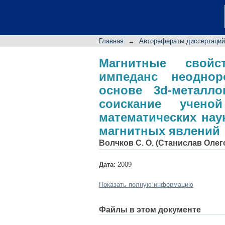
Магнитные свойст
планарных структу
соискание ученой
Главная
→
Авторефераты диссертаций
специальность 01.04
Магнитные свойс
импеданс неодно
основе 3d-металло
соискание учено
математических наук
магнитных явлений
Волчков С. О. (Станислав Олег
Дата:
2009
Показать полную информацию
Файлы в этом документе