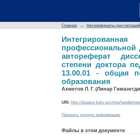
Интегрированная и
учителя технологии
доктора педагогиче
Главная
→
Авторефераты диссертаций
история педагогики
Интегрированн
профессиональной д
автореферат дис
степени доктора пе
13.00.01 - общая п
образования
Ахметов Л. Г. (Линар Гимазетд
URI:
http://dspace.kpfu.ru/xmlui/handle/ne
Показать полную информацию
Файлы в этом документе