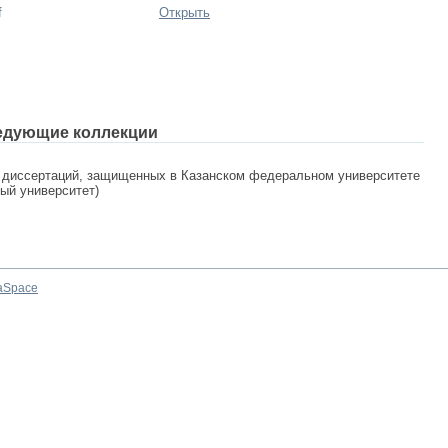
f
Открыть
едующие коллекции
 диссертаций, защищенных в Казанском федеральном университете
ный университет)
aSpace