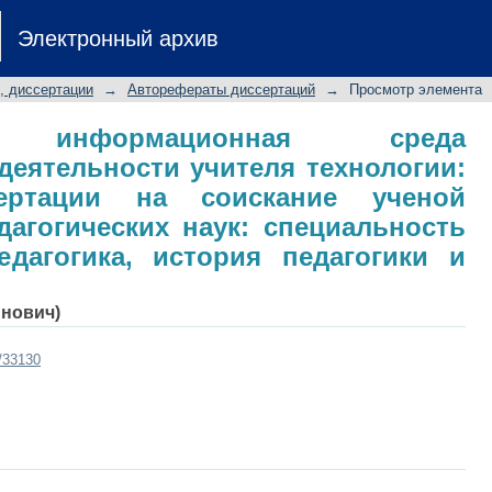
нформационная среда профессиона
Электронный архив
: автореферат диссертации на соиск
ских наук: специальность 13.00.01 
, диссертации
→
Авторефераты диссертаций
→
Просмотр элемента
 и образования
ая информационная среда
еятельности учителя технологии:
сертации на соискание ученой
дагогических наук: специальность
едагогика, история педагогики и
инович)
t/33130