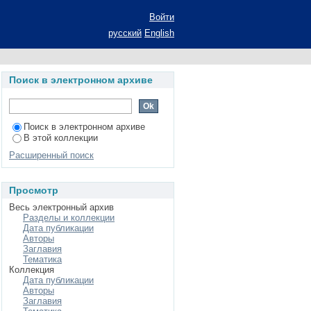
льной деятельности
Войти
ание ученой степени
русский
English
- общая педагогика,
Поиск в электронном архиве
Поиск в электронном архиве
В этой коллекции
Расширенный поиск
Просмотр
Весь электронный архив
Разделы и коллекции
Дата публикации
Авторы
Заглавия
Тематика
Коллекция
Дата публикации
Авторы
Заглавия