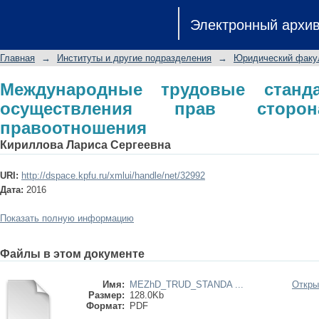
Международные трудовые станда
Электронный архи
сторонами трудового правоотношен
Главная
→
Институты и другие подразделения
→
Юридический факу
Международные трудовые станд
осуществления прав сторон
правоотношения
Кириллова Лариса Сергеевна
URI:
http://dspace.kpfu.ru/xmlui/handle/net/32992
Дата:
2016
Показать полную информацию
Файлы в этом документе
Имя:
MEZhD_TRUD_STANDA ...
Откры
Размер:
128.0Kb
Формат:
PDF