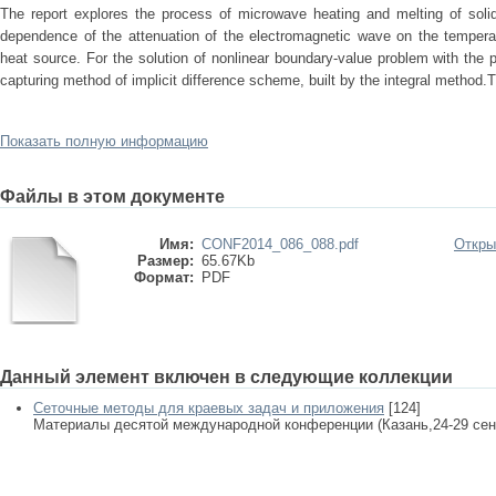
The report explores the process of microwave heating and melting of solid
dependence of the attenuation of the electromagnetic wave on the temperat
heat source. For the solution of nonlinear boundary-value problem with the
capturing method of implicit difference scheme, built by the integral method.T
Показать полную информацию
Файлы в этом документе
Имя:
CONF2014_086_088.pdf
Откры
Размер:
65.67Kb
Формат:
PDF
Данный элемент включен в следующие коллекции
Сеточные методы для краевых задач и приложения
[124]
Материалы десятой международной конференции (Казань,24-29 сентяб