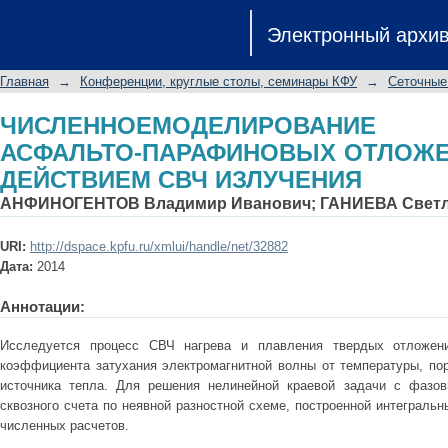
ЧИСЛЕННОЕМОДЕЛИРОВАНИЕ П
Электронный архи
ОТЛОЖЕНИЙ В ТРУБЕ ПОД ДЕЙСТВ
Главная
→
Конференции, круглые столы, семинары КФУ
→
Сеточные
ЧИСЛЕННОЕМОДЕЛИРОВАНИ
АСФАЛЬТО-ПАРАФИНОВЫХ ОТЛОЖЕ
ДЕЙСТВИЕМ СВЧ ИЗЛУЧЕНИЯ
АНФИНОГЕНТОВ Владимир Иванович
;
ГАНИЕВА Светл
URI:
http://dspace.kpfu.ru/xmlui/handle/net/32882
Дата:
2014
Аннотации:
Исследуется процесс СВЧ нагрева и плавления твердых отложен
коэффициента затухания электромагнитной волны от температуры, п
источника тепла. Для решения нелинейной краевой задачи с фазо
сквозного счета по неявной разностной схеме, построенной интеграль
численных расчетов.