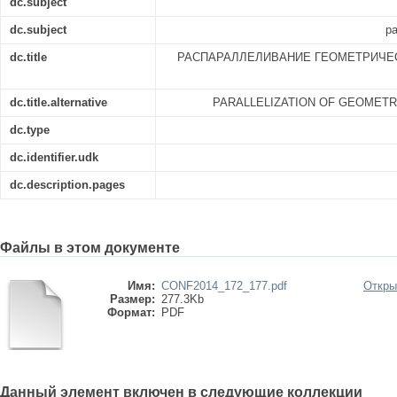
dc.subject
dc.subject
pa
dc.title
РАСПАРАЛЛЕЛИВАНИЕ ГЕОМЕТРИЧЕ
dc.title.alternative
PARALLELIZATION OF GEOMETR
dc.type
dc.identifier.udk
dc.description.pages
Файлы в этом документе
Имя:
CONF2014_172_177.pdf
Откры
Размер:
277.3Kb
Формат:
PDF
Данный элемент включен в следующие коллекции