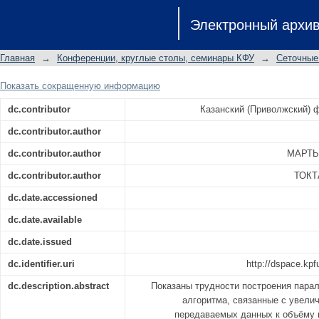
РАСПАРАЛЛЕЛИВАНИЕ ГЕОМЕТРИЧ
Электронный архи
Главная
→
Конференции, круглые столы, семинары КФУ
→
Сеточные
Показать сокращенную информацию
dc.contributor
Казанский (Приволжский) 
dc.contributor.author
dc.contributor.author
МАРТЫ
dc.contributor.author
ТОКТ
dc.date.accessioned
dc.date.available
dc.date.issued
dc.identifier.uri
http://dspace.kpf
dc.description.abstract
Показаны трудности построения пара
алгоритма, связанные с увели
передаваемых данных к объёму