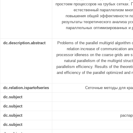
простоем процессоров на грубых сетках.
естественный параллелизм мног
повышения общей эффективности па
результаты теоретического анализа у
параллельных оптимизированных и 
dc.description.abstract
Problems of the parallel multigrid algorith
relation increase of communication an
processor idleness on the coarse grids are s
natural parallelism of the multigrid struct
parallelism efficiency. Results of the theoret
and efficiency of the parallel optimized and
dc.relation.ispartofseries
Сеточные методы для кра
dc.subject
dc.subject
dc.subject
распар
dc.subject