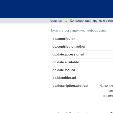
ДЕКОМПОЗИЦИЯ Р
УРАВНЕНИЯ КОНВЕ
СОСТАВЛЯЮЩЕЙ
Главная
→
Конференции, круглые сто
Показать сокращенную информацию
dc.contributor
dc.contributor.author
dc.date.accessioned
dc.date.available
dc.date.issued
dc.identifier.uri
dc.description.abstract
На конеч
си
перем