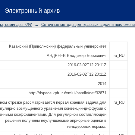
ЕШЕНИЯ ОДНОМЕРНОГО СИНГУЛЯР
Электронный архив
КЦИИ-ДИФФУЗИИ; ОЦЕНКА ГЛАД
лы, семинары КФУ
→
Сеточные методы для краевых задач и приложени
Казанский (Приволжский) федеральный университет
АНДРЕЕВ Владимир Борисович
ru_RU
2016-02-02T12:20:11Z
2016-02-02T12:20:11Z
2014
http://dspace.kpfu.ru/xmlui/handle/net/32871
ном отрезке рассматривается первая краевая задача для
ru_RU
нгулярно возмущенного уравнения конвекции-диффузии с
енными коэффициентами. Для регулярной составляющей
решения получены неулучшаемые априорные оценки в
гёльдеровых нормах.