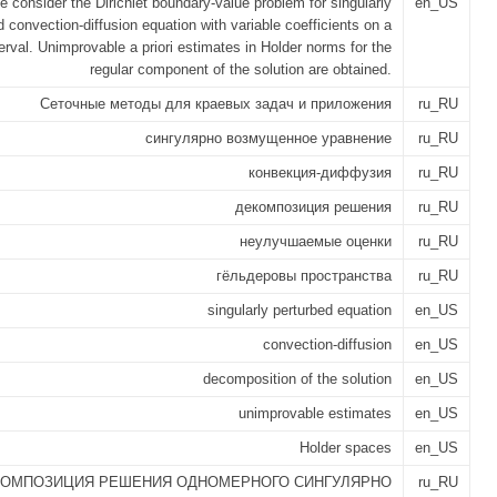
 consider the Dirichlet boundary-value problem for singularly
en_US
d convection-diffusion equation with variable coefficients on a
nterval. Unimprovable a priori estimates in Holder norms for the
regular component of the solution are obtained.
Сеточные методы для краевых задач и приложения
ru_RU
сингулярно возмущенное уравнение
ru_RU
конвекция-диффузия
ru_RU
декомпозиция решения
ru_RU
неулучшаемые оценки
ru_RU
гёльдеровы пространства
ru_RU
singularly perturbed equation
en_US
convection-diffusion
en_US
decomposition of the solution
en_US
unimprovable estimates
en_US
Holder spaces
en_US
КОМПОЗИЦИЯ РЕШЕНИЯ ОДНОМЕРНОГО СИНГУЛЯРНО
ru_RU