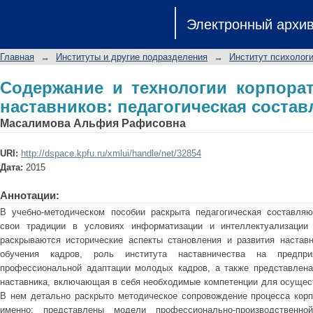
Содержание и технологии корп
Электронный архи
педагогическая составляющая
Главная
→
Институты и другие подразделения
→
Институт психологи
Содержание и технологии корпора
наставников: педагогическая соста
Масалимова Альфия Рафисовна
URI:
http://dspace.kpfu.ru/xmlui/handle/net/32854
Дата:
2015
Аннотации:
В учебно-методическом пособии раскрыта педагогическая составляю
свои традиции в условиях информатизации и интеллектуализации
раскрываются исторические аспекты становления и развития настав
обучения кадров, роль института наставничества на предпри
профессиональной адаптации молодых кадров, а также представлена
наставника, включающая в себя необходимые компетенции для осущест
В нем детально раскрыто методическое сопровождение процесса корпо
именно: представлены модели профессионально-производственн