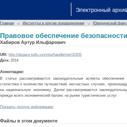
Правовое обеспечение безопасности
Электронный архи
Главная
→
Институты и другие подразделения
→
Юридический факу
Правовое обеспечение безопасности
Хабиров Артур Ильфарович
URI:
http://dspace.kpfu.ru/xmlui/handle/net/32835
Дата:
2014
Аннотации:
В статье рассматриваются законодательные аспекты обеспечения 
статистика о количестве путешествий, несчастных случаях, произошед
на национальную экономику. Далее рассматриваются законодательны
прежде всего экономический баланс на рынке туристических услуг.
Показать полную информацию
Файлы в этом документе