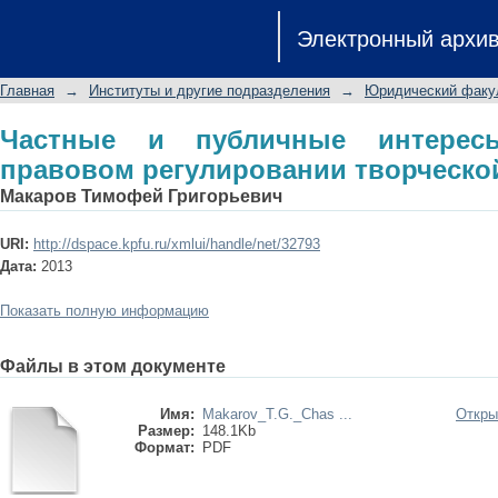
Частные и публичные интересы в
Электронный архи
творческой деятельности
Главная
→
Институты и другие подразделения
→
Юридический факу
Частные и публичные интерес
правовом регулировании творческо
Макаров Тимофей Григорьевич
URI:
http://dspace.kpfu.ru/xmlui/handle/net/32793
Дата:
2013
Показать полную информацию
Файлы в этом документе
Имя:
Makarov_T.G._Chas ...
Откры
Размер:
148.1Kb
Формат:
PDF