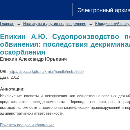
Епихин А.Ю. Судопроизводство по 
Электронный архи
декриминализации клеветы и оскор
Главная
→
Институты и другие подразделения
→
Юридический факу
Епихин А.Ю. Судопроизводство п
обвинения: последствия декримина
оскорбления
Епихин Александр Юрьевич
URI:
http://dspace.kpfu.ru/xmlui/handle/net/32689
Дата:
2012
Аннотации:
Исключение клеветы и оскорбления как общественно-опасных деяний
представляется преждевременным. Перевод этих составов в раз
вызывает сложности в применении квалификации правонарушений и пор
административной ответственности.
Показать полную информацию