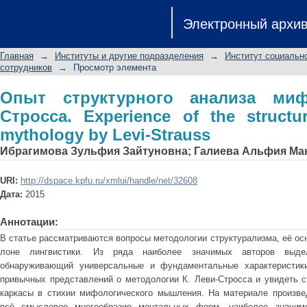
Опыт структурного анализа мифолог
Электронный архи
structural analysis of the mythology b
Главная
→
Институты и другие подразделения
→
Институт социальн
сотрудников
→
Просмотр элемента
Опыт структурного анализа миф
Стросса. Experience of the structur
mythology by Levi-Strauss
Ибрагимова Зульфия Зайтуновна
;
Галиева Альфия Ма
URI:
http://dspace.kpfu.ru/xmlui/handle/net/32608
Дата:
2015
Аннотации:
В статье рассматриваются вопросы методологии структурализма, её о
лоне лингвистики. Из ряда наиболее значимых авторов выдел
обнаруживающий универсальные и фундаментальные характеристики
привычных представлений о методологии К. Леви-Стросса и увидеть с
каркасы в стихии мифологического мышления. На материале произве
всё смысловое многообразие ментальных форм, наиболее значим