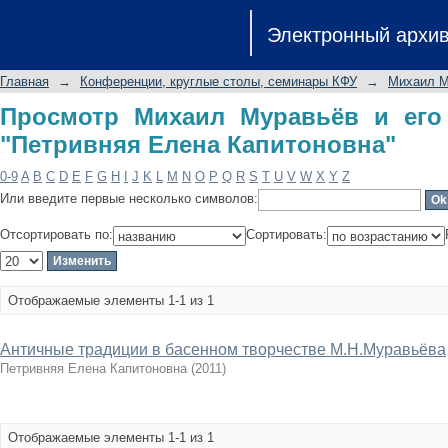
Просмотр Михаил Муравьёв и ег
Электронный архи
Капитоновна"
Главная
→
Конференции, круглые столы, семинары КФУ
→
Михаил М
Просмотр Михаил Муравьёв и его
"Петривняя Елена Капитоновна"
0-9
A
B
C
D
E
F
G
H
I
J
K
L
M
N
O
P
Q
R
S
T
U
V
W
X
Y
Z
Или введите первые несколько символов:
Отсортировать по:
Сортировать:
Отображаемые элементы 1-1 из 1
Античные традиции в басенном творчестве М.Н.Муравьёва
Петривняя Елена Капитоновна
(
2011
)
Отображаемые элементы 1-1 из 1