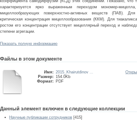
коэффициента самодиффузии (КСД) этих соединений. Показано, что т
характеризуется ярко выраженным переходом мономер-мицелла
мицеллообразующих поверхностно-активных веществ (ПАВ). Для
критическая концентрация мицеллообразования (ККМ). Для тиакаликс
ростом его концентрации отсутствует мицеллярный переход и наблюд
степени агрегации.
Показать полную информацию
Файлы в этом документе
Имя:
2015_Khairutdinov ...
Откры
Размер:
154.0Kb
Формат:
PDF
Данный элемент включен в следующие коллекции
Научные публикации сотрудников
[415]