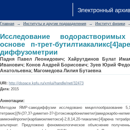
Исследование водорастворим
Электронный архи
бутилтиакаликс[4]арена методом Я
Главная
→
Институты и другие подразделения
→
Институт физики
Исследование водорастворимы
основе п-трет-бутилтиакаликс[4]
диффузометрии
Падня Павел Леонидович
;
Хайрутдинов Булат Има
Иванович
;
Конов Андрей Борисович
;
Зуев Юрий Федо
Анатольевна
;
Магомедова Лилия Бутаевна
URI:
http://dspace.kpfu.ru/xmlui/handle/net/32473
Дата:
2015
Аннотации:
Методом ЯМР-самодиффузии исследовано мицеллообразование 5,11,17
тетракис[(N-(3?,3?-диметил-3?-{(этоксикарбонилметил)амидокарбо-нилме
аммонийпропил)карбамоилметокси]-2,8,14,20-тиакаликс[4]арена тетрабр
альтернат. Предложено феноменологическое объяснение полученны