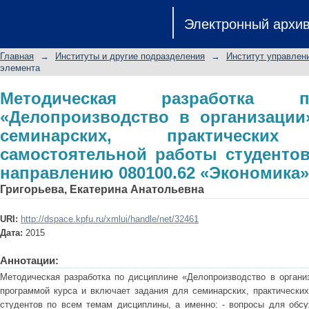
Методическая разработка по дисцип
Электронный архи
для проведения семинарских, пра
работы студентов, обучающихся по 
Главная
→
Институты и другие подразделения
→
Институт управлен
элемента
Методическая разработка 
«Делопроизводство в организации
семинарских, практическ
самостоятельной работы студенто
направлению 080100.62 «Экономика»
Григорьева, Екатерина Анатольевна
URI:
http://dspace.kpfu.ru/xmlui/handle/net/32461
Дата:
2015
Аннотации:
Методическая разработка по дисциплине «Делопроизводство в организ
программой курса и включает задания для семинарских, практических
студентов по всем темам дисциплины, а именно: - вопросы для обс