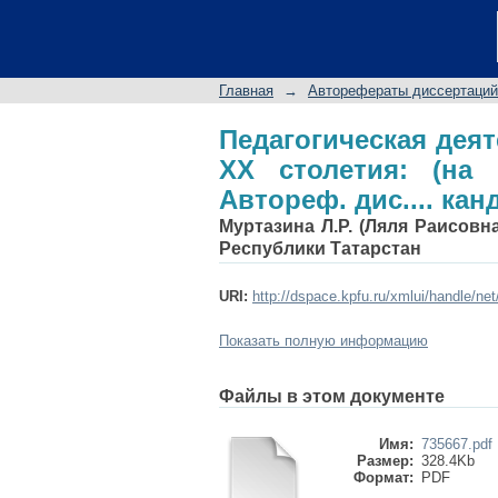
Педагогическая дея
примере Республики Т
Главная
→
Авторефераты диссертаций
Педагогическая деят
XX столетия: (на 
Автореф. дис.... канд
Муртазина Л.Р. (Ляля Раисовна
Республики Татарстан
URI:
http://dspace.kpfu.ru/xmlui/handle/ne
Показать полную информацию
Файлы в этом документе
Имя:
735667.pdf
Размер:
328.4Kb
Формат:
PDF