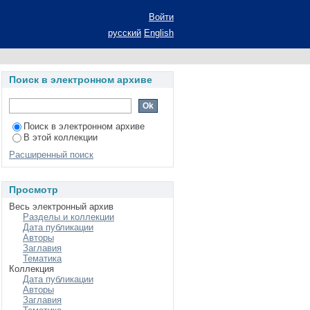
ды XX столетия: (на
Войти
. наук: 13.00.01
русский
English
Поиск в электронном архиве
Поиск в электронном архиве
В этой коллекции
Расширенный поиск
Просмотр
Весь электронный архив
Разделы и коллекции
Дата публикации
Авторы
Заглавия
Тематика
Коллекция
Дата публикации
Авторы
Заглавия