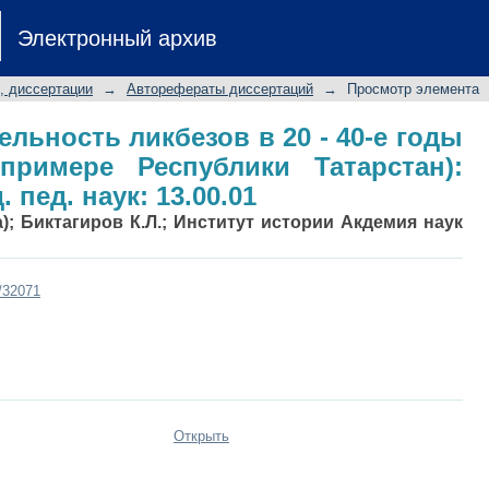
тельность ликбезов в 20 - 40-е го
Электронный архив
атарстан): Автореф. дис.... канд. пед
, диссертации
→
Авторефераты диссертаций
→
Просмотр элемента
ельность ликбезов в 20 - 40-е годы
примере Республики Татарстан):
. пед. наук: 13.00.01
); Биктагиров К.Л.; Институт истории Акдемия наук
t/32071
Открыть