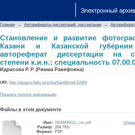
Становление и развитие фотогра
Электронный архи
губернии (1843-1918 гг.): авторе
степени к.и.н.: специальность 07.00.
Главная
→
Авторефераты диссертаций, диссертации
→
Автореферат
Становление и развитие фотогра
Казани и Казанской губернии (
автореферат диссертации на с
степени к.и.н.: специальность 07.00.
Идрисова Р. Р. (Римма Равефовна)
URI:
http://dspace.kpfu.ru/xmlui/handle/net/32069
Показать полную информацию
Файлы в этом документе
Имя:
0000809421_con.pdf
Откры
Размер:
269.7Kb
Формат:
PDF