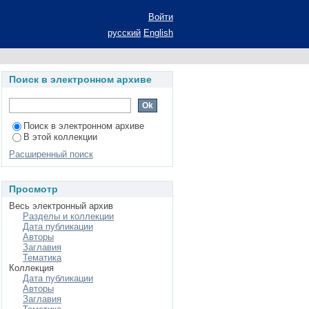
развития социально-
Войти
2.00.06
русский
English
Поиск в электронном архиве
Поиск в электронном архиве
В этой коллекции
Расширенный поиск
Просмотр
Весь электронный архив
Разделы и коллекции
Дата публикации
Авторы
Заглавия
Тематика
Коллекция
Дата публикации
Авторы
Заглавия