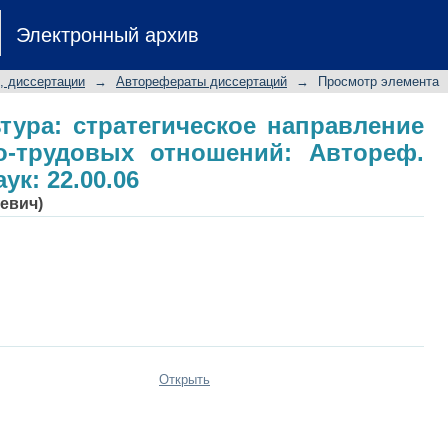
тура: стратегическое направление 
Электронный архив
Автореф. дис... д-ра социол. наук: 2
, диссертации
→
Авторефераты диссертаций
→
Просмотр элемента
тура: стратегическое направление
о-трудовых отношений: Автореф.
аук: 22.00.06
евич)
Открыть