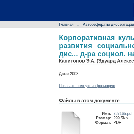
Корпоративная куль
трудовых отношений: 
Главная
→
Авторефераты диссертаций
Корпоративная куль
развития социальн
дис... д-ра социол. н
Капитонов Э.А. (Эдуард Алексе
Дата:
2003
Показать полную информацию
Файлы в этом документе
Имя:
737165.pdf
Размер:
299.5Kb
Формат:
PDF