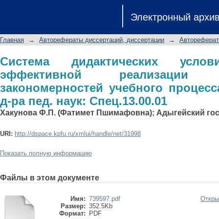
Система дидактических условий 
Электронный архи
практике закономерностей учебного
наук: Спец.13.00.01
Главная
→
Авторефераты диссертаций, диссертации
→
Автореферат
Система дидактических усл
эффективной реализации
закономерностей учебного процесса
д-ра пед. наук: Спец.13.00.01
Хакунова Ф.П. (Фатимет Пшимафовна); Адыгейский го
URI:
http://dspace.kpfu.ru/xmlui/handle/net/31998
Показать полную информацию
Файлы в этом документе
Имя:
739597.pdf
Откры
Размер:
352.5Kb
Формат:
PDF