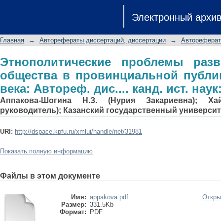
Этнополитические проблемы 
Электронный архи
провинциальной публицистике начал
наук: 23.00.01
Главная
→
Авторефераты диссертаций, диссертации
→
Автореферат
Этнополитические проблемы разв
общества в провинциальной публи
века: Автореф. дис.... канд. ист. наук:
Аппакова-Шогина Н.З. (Нурия Закариевна); Ха
руководитель); Казанский государственный университ
URI:
http://dspace.kpfu.ru/xmlui/handle/net/31981
Показать полную информацию
Файлы в этом документе
Имя:
appakova.pdf
Откры
Размер:
331.5Kb
Формат:
PDF