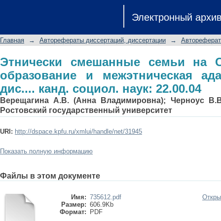
Этнически смешанные семьи на
Электронный архи
межэтническая адаптация: Автореф. ди
Главная
→
Авторефераты диссертаций, диссертации
→
Автореферат
Этнически смешанные семьи на С
образование и межэтническая ада
дис.... канд. социол. наук: 22.00.04
Верещагина А.В. (Анна Владимировна); Черноус В.В
Ростовский государственный университет
URI:
http://dspace.kpfu.ru/xmlui/handle/net/31945
Показать полную информацию
Файлы в этом документе
Имя:
735612.pdf
Откры
Размер:
606.9Kb
Формат:
PDF