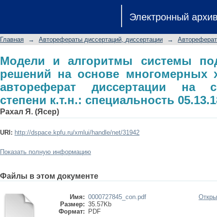
Модели и алгоритмы системы по
Электронный архи
многомерных хранилищ данных: а
ученой степени к.т.н.: специальность
Главная
→
Авторефераты диссертаций, диссертации
→
Автореферат
Модели и алгоритмы системы по
решений на основе многомерных 
автореферат диссертации на с
степени к.т.н.: специальность 05.13.1
Рахал Я. (Ясер)
URI:
http://dspace.kpfu.ru/xmlui/handle/net/31942
Показать полную информацию
Файлы в этом документе
Имя:
0000727845_con.pdf
Откры
Размер:
35.57Kb
Формат:
PDF