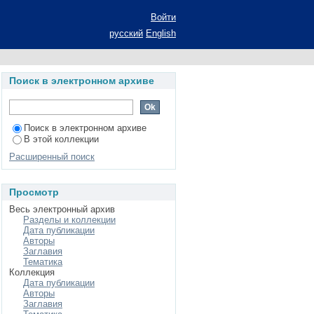
развития творческой
Войти
ностранному языку):
русский
English
степени к.пед.н.:
Поиск в электронном архиве
Поиск в электронном архиве
В этой коллекции
Расширенный поиск
Просмотр
Весь электронный архив
Разделы и коллекции
Дата публикации
Авторы
Заглавия
Тематика
Коллекция
Дата публикации
Авторы
Заглавия