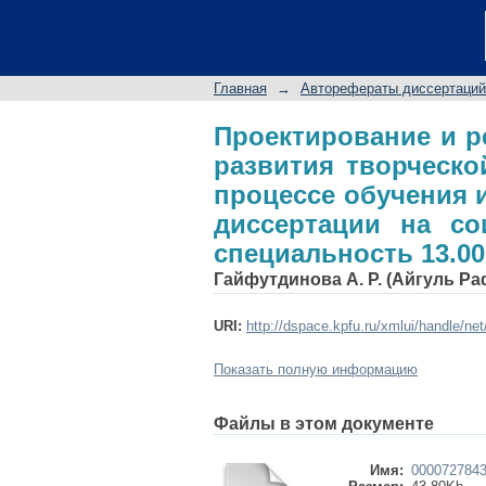
Проектирование и р
активности студент
автореферат дисс
Главная
→
Авторефераты диссертаций
специальность 13.00
Проектирование и р
развития творческо
процессе обучения 
диссертации на сои
специальность 13.00
Гайфутдинова А. Р. (Айгуль Р
URI:
http://dspace.kpfu.ru/xmlui/handle/ne
Показать полную информацию
Файлы в этом документе
Имя:
0000727843