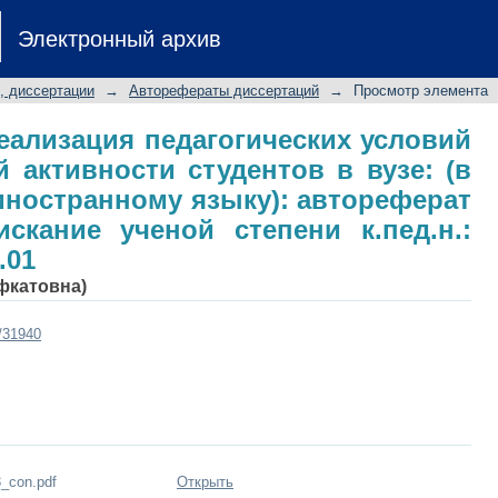
еализация педагогических условий 
Электронный архив
ов в вузе: (в процессе обучения и
ертации на соискание ученой 
, диссертации
→
Авторефераты диссертаций
→
Просмотр элемента
.01
еализация педагогических условий
й активности студентов в вузе: (в
иностранному языку): автореферат
скание ученой степени к.пед.н.:
.01
афкатовна)
t/31940
_con.pdf
Открыть