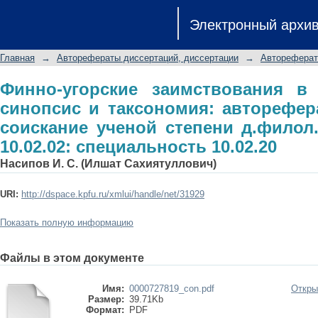
Финно-угорские заимствования в та
Электронный архи
автореферат диссертации на со
специальность 10.02.02: специальнос
Главная
→
Авторефераты диссертаций, диссертации
→
Автореферат
Финно-угорские заимствования в 
синопсис и таксономия: авторефер
соискание ученой степени д.филол.
10.02.02: специальность 10.02.20
Насипов И. С. (Илшат Сахиятуллович)
URI:
http://dspace.kpfu.ru/xmlui/handle/net/31929
Показать полную информацию
Файлы в этом документе
Имя:
0000727819_con.pdf
Откры
Размер:
39.71Kb
Формат:
PDF