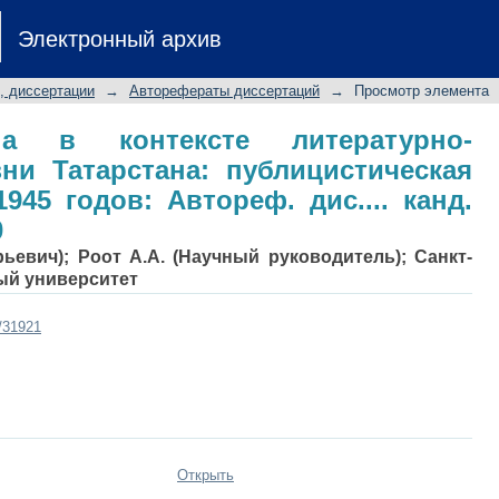
а в контексте литературно-иде
Электронный архив
стическая пушкиниана 1917 - 1945 год
0.01.10
, диссертации
→
Авторефераты диссертаций
→
Просмотр элемента
на в контексте литературно-
ни Татарстана: публицистическая
945 годов: Автореф. дис.... канд.
0
ьевич); Роот А.А. (Научный руководитель); Санкт-
ый университет
t/31921
Открыть