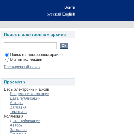
ологической жизни
Войти
ов: Автореф. дис....
русский
English
Поиск в электронном архиве
Поиск в электронном архиве
В этой коллекции
Расширенный поиск
Просмотр
Весь электронный архив
Разделы и коллекции
Дата публикации
Авторы
Заглавия
Тематика
Коллекция
Дата публикации
Авторы
Заглавия