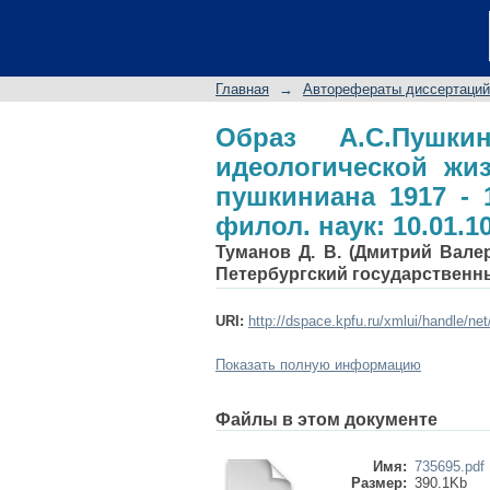
Образ А.С.Пушкин
Татарстана: публици
канд. филол. наук: 1
Главная
→
Авторефераты диссертаций
Образ А.С.Пушки
идеологической жиз
пушкиниана 1917 - 1
филол. наук: 10.01.1
Туманов Д. В. (Дмитрий Валер
Петербургский государственн
URI:
http://dspace.kpfu.ru/xmlui/handle/ne
Показать полную информацию
Файлы в этом документе
Имя:
735695.pdf
Размер:
390.1Kb