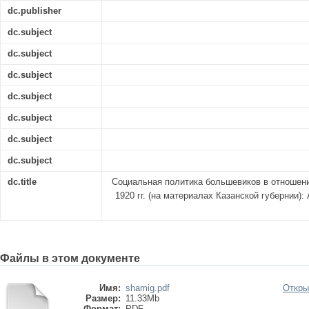
dc.publisher
dc.subject
dc.subject
dc.subject
dc.subject
dc.subject
dc.subject
dc.subject
dc.title
Социальная политика большевиков в отношени
1920 гг. (на материалах Казанской губернии): А
Файлы в этом документе
Имя:
shamig.pdf
Откры
Размер:
11.33Mb
Формат:
PDF