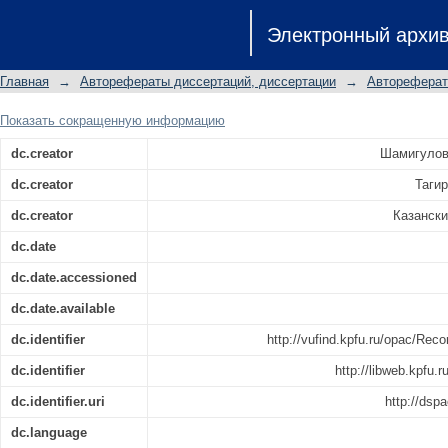
Социальная политика большевиков
Электронный архи
1918-1920 гг. (на материалах Казанск
наук: 07.00.02
Главная
→
Авторефераты диссертаций, диссертации
→
Автореферат
Показать сокращенную информацию
dc.creator
Шамигулов
dc.creator
Тагир
dc.creator
Казански
dc.date
dc.date.accessioned
dc.date.available
dc.identifier
http://vufind.kpfu.ru/opac/
dc.identifier
http://libweb.kpfu.
dc.identifier.uri
http://dsp
dc.language