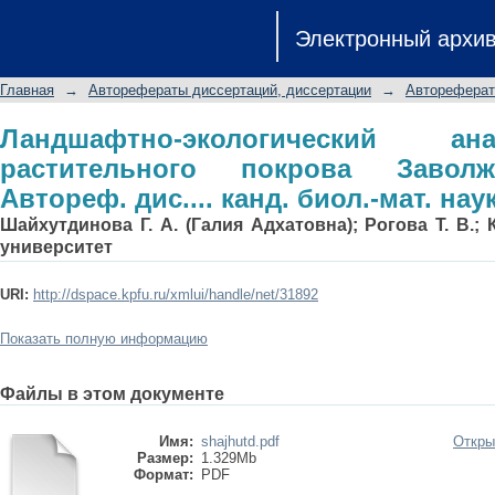
Ландшафтно-экологический анал
Электронный архи
Заволжской лесостепи: Автореф. дис..
Главная
→
Авторефераты диссертаций, диссертации
→
Автореферат
Ландшафтно-экологический а
растительного покрова Заволж
Автореф. дис.... канд. биол.-мат. наук
Шайхутдинова Г. А. (Галия Адхатовна); Рогова Т. В.;
университет
URI:
http://dspace.kpfu.ru/xmlui/handle/net/31892
Показать полную информацию
Файлы в этом документе
Имя:
shajhutd.pdf
Откры
Размер:
1.329Mb
Формат:
PDF