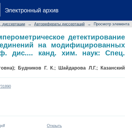
 амперометрическое детектирован
Электронный архив
фицированных электродах: Автореф.
, диссертации
→
Авторефераты диссертаций
→
Просмотр элемента
мперометрическое детектирование
оединений на модифицированных
ф. дис.... канд. хим. наук: Спец.
овна); Будников Г. К.; Шайдарова Л.Г.; Казанский
t/31890
pdf
Открыть