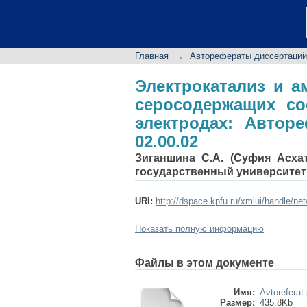
Электрокатализ и
соединений на моди
наук: Спец. 02.00.02
Главная
→
Авторефераты диссертаций
Электрокатализ и а
серосодержащих с
электродах: Авторе
02.00.02
Зиганшина С.А. (Суфия Асхат
государственный университет
URI:
http://dspace.kpfu.ru/xmlui/handle/ne
Показать полную информацию
Файлы в этом документе
Имя:
Avtoreferat.
Размер:
435.8Kb