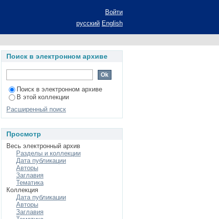
ие серосодержащих
Войти
 дис.... канд. хим.
русский
English
Поиск в электронном архиве
Поиск в электронном архиве
В этой коллекции
Расширенный поиск
Просмотр
Весь электронный архив
Разделы и коллекции
Дата публикации
Авторы
Заглавия
Тематика
Коллекция
Дата публикации
Авторы
Заглавия