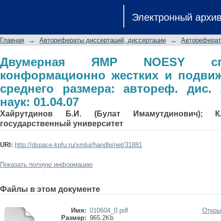
Двумерная ЯМР NOESY спектрос
Электронный архи
подвижных гетероциклах среднего ра
наук: 01.04.07
Главная
→
Авторефераты диссертаций, диссертации
→
Автореферат
Двумерная ЯМР NOESY спе
конформационно жестких и подвиж
среднего размера: автореф. дис. .
наук: 01.04.07
Хайрутдинов Б.И. (Булат Имамутдинович); К
государственный университет
URI:
http://dspace.kpfu.ru/xmlui/handle/net/31881
Показать полную информацию
Файлы в этом документе
Имя:
010604_0.pdf
Откры
Размер:
965.2Kb