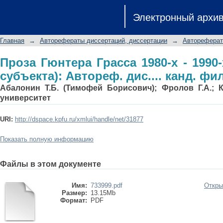
Проза Гюнтера Грасса 1980-х - 199
Электронный архи
дис.... канд. филол. наук: 10.01.03
Главная
→
Авторефераты диссертаций, диссертации
→
Автореферат
Проза Гюнтера Грасса 1980-х - 1990
субъекта): Автореф. дис.... канд. фил
Абалонин Т.Б. (Тимофей Борисович); Фролов Г.А.; 
университет
URI:
http://dspace.kpfu.ru/xmlui/handle/net/31877
Показать полную информацию
Файлы в этом документе
Имя:
733999.pdf
Откры
Размер:
13.15Mb
Формат:
PDF