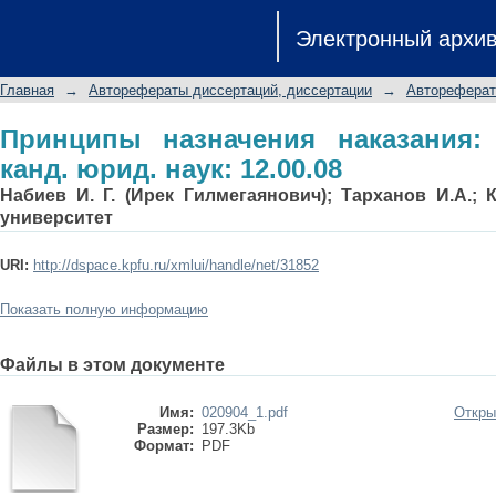
Принципы назначения наказания: автор
Электронный архи
Главная
→
Авторефераты диссертаций, диссертации
→
Автореферат
Принципы назначения наказания: 
канд. юрид. наук: 12.00.08
Набиев И. Г. (Ирек Гилмегаянович); Тарханов И.А.;
университет
URI:
http://dspace.kpfu.ru/xmlui/handle/net/31852
Показать полную информацию
Файлы в этом документе
Имя:
020904_1.pdf
Откры
Размер:
197.3Kb
Формат:
PDF