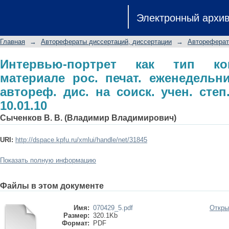
Интервью-портрет как тип комму
Электронный архи
еженедельников 1985-1996 гг.): автор
спец. 10.01.10
Главная
→
Авторефераты диссертаций, диссертации
→
Автореферат
Интервью-портрет как тип ко
материале рос. печат. еженедельник
автореф. дис. на соиск. учен. степ.
10.01.10
Сыченков В. В. (Владимир Владимирович)
URI:
http://dspace.kpfu.ru/xmlui/handle/net/31845
Показать полную информацию
Файлы в этом документе
Имя:
070429_5.pdf
Откры
Размер:
320.1Kb
Формат:
PDF