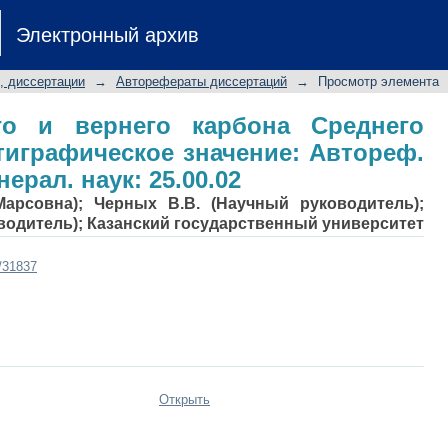
его и вернего карбона Средне
Электронный архив
значение: Автореф. дис.... канд. г
, диссертации
→
Авторефераты диссертаций
→
Просмотр элемента
го и вернего карбона Среднего
тиграфическое значение: Автореф.
инерал. наук: 25.00.02
Марсовна); Черных В.В. (Научный руководитель);
водитель); Казанский государственный университет
t/31837
Открыть