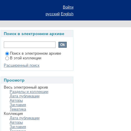
го Поволжья и их
Войти
еол.-минерал. наук:
русский
English
Поиск в электронном архиве
Поиск в электронном архиве
В этой коллекции
Расширенный поиск
Просмотр
Весь электронный архив
Разделы и коллекции
Дата публикации
Авторы
Заглавия
Тематика
Коллекция
Дата публикации
Авторы
Заглавия