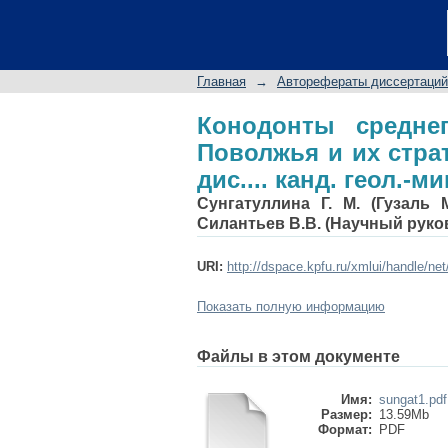
Конодонты средн
стратиграфическое 
25.00.02
Главная
→
Авторефераты диссертаций
Конодонты средне
Поволжья и их стра
дис.... канд. геол.-м
Сунгатуллина Г. М. (Гузаль 
Силантьев В.В. (Научный руко
URI:
http://dspace.kpfu.ru/xmlui/handle/ne
Показать полную информацию
Файлы в этом документе
Имя:
sungat1.pdf
Размер:
13.59Mb
Формат:
PDF