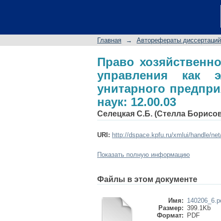
Право хозяйствен
элементы правового
канд. юрид. наук: 12.
Главная
→
Авторефераты диссертаций
Право хозяйственно
управления как 
унитарного предприя
наук: 12.00.03
Селецкая С.Б. (Стелла Борисо
URI:
http://dspace.kpfu.ru/xmlui/handle/ne
Показать полную информацию
Файлы в этом документе
Имя:
140206_6.p
Размер:
399.1Kb
Формат:
PDF