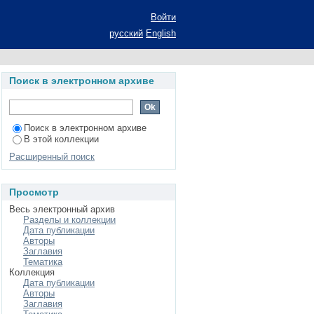
го управления как
Войти
: автореф. дис. ...
русский
English
Поиск в электронном архиве
Поиск в электронном архиве
В этой коллекции
Расширенный поиск
Просмотр
Весь электронный архив
Разделы и коллекции
Дата публикации
Авторы
Заглавия
Тематика
Коллекция
Дата публикации
Авторы
Заглавия