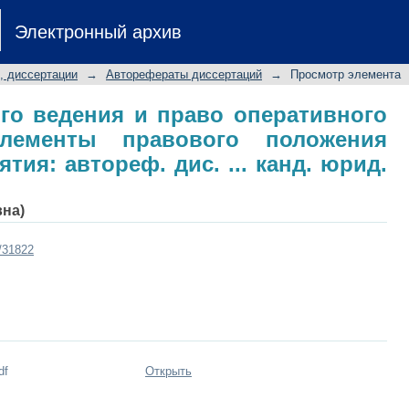
ного ведения и право оперативно
Электронный архив
 положения унитарного предприятия
00.03
, диссертации
→
Авторефераты диссертаций
→
Просмотр элемента
го ведения и право оперативного
элементы правового положения
тия: автореф. дис. ... канд. юрид.
вна)
t/31822
df
Открыть