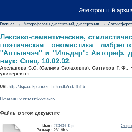
Лексико-семантические, стилис
Электронный архи
ономастика либретто Мусы Джалиля 
канд. филол. наук: Спец. 10.02.02.
Главная
→
Авторефераты диссертаций, диссертации
→
Автореферат
Лексико-семантические, стилистиче
поэтическая ономастика либрет
"Алтынчэч" и "Ильдар": Автореф. ди
наук: Спец. 10.02.02.
Арсланова С.С. (Салима Салаховна); Саттаров Г. Ф.;
университет
URI:
http://dspace.kpfu.ru/xmlui/handle/net/31816
Показать полную информацию
Файлы в этом документе
Имя:
260404_9.pdf
Откры
Размер:
281.9Kb